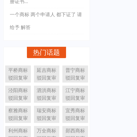
册证书...
一个商标 两个申请人 都下证了 请
给予 解答
热门话题
平桥商标
延吉商标
普宁商标
驳回复审
驳回复审
驳回复审
泾阳商标
泗洪商标
江宁商标
驳回复审
驳回复审
驳回复审
察雅商标
瑞安商标
宜秀商标
驳回复审
驳回复审
驳回复审
利州商标
万全商标
郧西商标