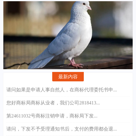
最新内容
请问如果是申请人事自然人，在商标代理委托书申...
您好商标局商标从业者，我们公司2818413...
第24611032号商标注销申请，商标局下发...
请问，下发不予受理通知书后，支付的费用都会退...