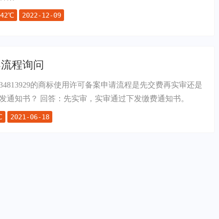
42℃
2022-12-09
案流程询问
4813929的商标使用许可备案申请流程是先交费再实审还是
发通知书？ 回答：先实审，实审通过下发缴费通知书。
℃
2021-06-18