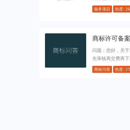
服务项目
热度:26
商标许可备
问题：您好，关于3
先审核再交费再下
商标问答
热度:2