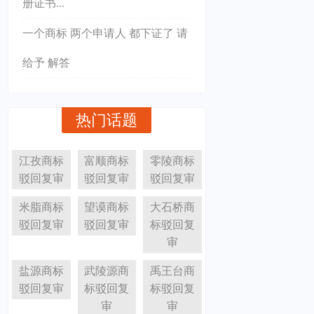
册证书...
一个商标 两个申请人 都下证了 请
给予 解答
热门话题
江孜商标
富顺商标
零陵商标
驳回复审
驳回复审
驳回复审
米脂商标
望谟商标
大石桥商
驳回复审
驳回复审
标驳回复
审
盐源商标
武陵源商
禹王台商
驳回复审
标驳回复
标驳回复
审
审