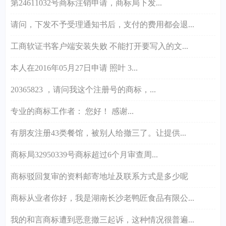
第24611032号商标注销申请，商标局下发...
请问，下发不予受理通知书后，支付的费用都会退...
工商软证书客户端安装失败 不能打开要写入的文...
本人在2016年05月27日申请 照叶 3...
20365823 ，请问我这个注册号的商标，...
专业的商标工作者： 您好！ 感谢...
有朋友注册43类餐馆，被别人给撤三了。让提供...
商标局32950339号商标超过6个月审查周...
商标驳回复审的资料邮寄地址及联系方式是多少呢
商标从业者你好，我是湖南长沙老鸭匠食品有限公...
我的和言商标遭到恶意撤三起诉，这种情况很普遍...