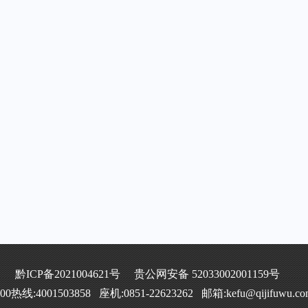
黔ICP备2021004621号
贵公网安备 52033002001159号
400热线:4001503858 座机:0851-22623262 邮箱:kefu@qijifuwu.co