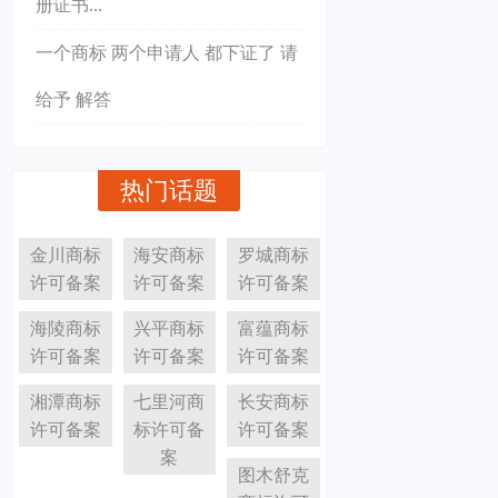
册证书...
一个商标 两个申请人 都下证了 请
给予 解答
热门话题
金川商标
海安商标
罗城商标
许可备案
许可备案
许可备案
海陵商标
兴平商标
富蕴商标
许可备案
许可备案
许可备案
湘潭商标
七里河商
长安商标
许可备案
标许可备
许可备案
案
图木舒克