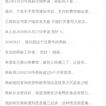
第24611032号商标注销申请，商标局下发...
请问，下发不予受理通知书后，支付的费用都会退...
工商软证书客户端安装失败 不能打开要写入的文...
本人在2016年05月27日申请 照叶 3...
20365823 ，请问我这个注册号的商标，...
专业的商标工作者： 您好！ 感谢...
有朋友注册43类餐馆，被别人给撤三了。让提供...
商标局32950339号商标超过6个月审查周...
商标驳回复审的资料邮寄地址及联系方式是多少呢
商标从业者你好，我是湖南长沙老鸭匠食品有限公...
我的和言商标遭到恶意撤三起诉，这种情况很普遍...