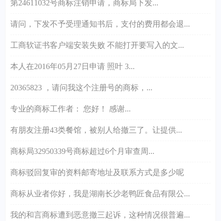
第24611032号商标注销申请，商标局下发...
请问，下发不予受理通知书后，支付的费用都会退...
工商软证书客户端安装失败 不能打开要写入的文...
本人在2016年05月27日申请 照叶 3...
20365823 ，请问我这个注册号的商标，...
专业的商标工作者： 您好！ 感谢...
有朋友注册43类餐馆，被别人给撤三了。让提供...
商标局32950339号商标超过6个月审查周...
商标驳回复审的资料邮寄地址及联系方式是多少呢
商标从业者你好，我是湖南长沙老鸭匠食品有限公...
我的和言商标遭到恶意撤三起诉，这种情况很普遍...