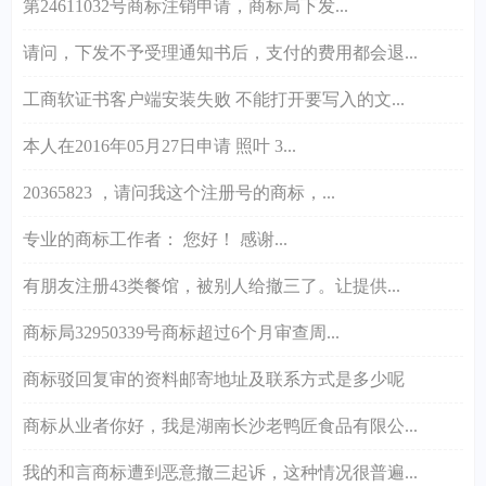
第24611032号商标注销申请，商标局下发...
请问，下发不予受理通知书后，支付的费用都会退...
工商软证书客户端安装失败 不能打开要写入的文...
本人在2016年05月27日申请 照叶 3...
20365823 ，请问我这个注册号的商标，...
专业的商标工作者： 您好！ 感谢...
有朋友注册43类餐馆，被别人给撤三了。让提供...
商标局32950339号商标超过6个月审查周...
商标驳回复审的资料邮寄地址及联系方式是多少呢
商标从业者你好，我是湖南长沙老鸭匠食品有限公...
我的和言商标遭到恶意撤三起诉，这种情况很普遍...