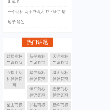
册证书...
一个商标 两个申请人 都下证了 请
给予 解答
热门话题
鼓楼商标
新平商标
天涯商标
异议答辩
异议答辩
异议答辩
五指山商
翠屏商标
城固商标
标异议答
异议答辩
异议答辩
辩
镇江商标
惠安商标
异议答辩
异议答辩
梁山商标
泸县商标
新绛商标