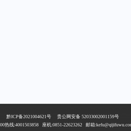
黔ICP备2021004621号
贵公网安备 52033002001159号
400热线:4001503858 座机:0851-22623262 邮箱:kefu@qijifuwu.co