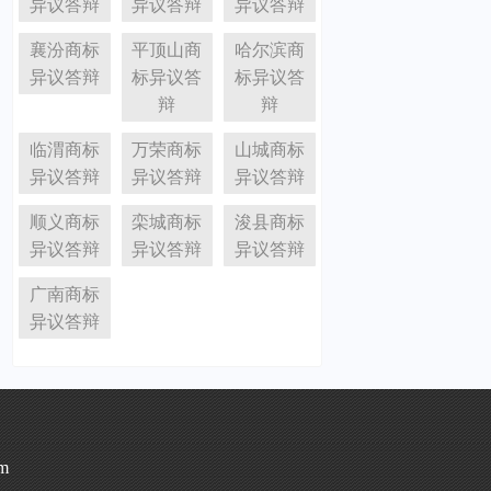
异议答辩
异议答辩
异议答辩
襄汾商标
平顶山商
哈尔滨商
异议答辩
标异议答
标异议答
辩
辩
临渭商标
万荣商标
山城商标
异议答辩
异议答辩
异议答辩
顺义商标
栾城商标
浚县商标
异议答辩
异议答辩
异议答辩
广南商标
异议答辩
m