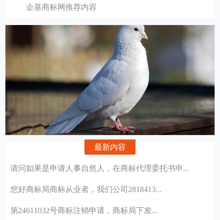
企基商标网推荐内容
最新内容
请问如果是申请人事自然人，在商标代理委托书申...
您好商标局商标从业者，我们公司2818413...
第24611032号商标注销申请，商标局下发...