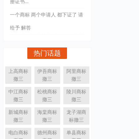
册证书...
一个商标 两个申请人 都下证了 请
给予 解答
热门话题
上高商标
伊吾商标
阿里商标
撤三
撤三
撤三
中江商标
松桃商标
陵川商标
撤三
撤三
撤三
新城商标
海棠商标
龙子湖商
撤三
撤三
标撤三
电白商标
德州商标
单县商标