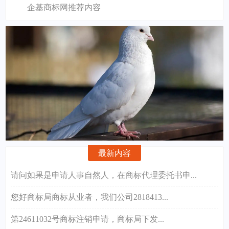
企基商标网推荐内容
最新内容
请问如果是申请人事自然人，在商标代理委托书申...
您好商标局商标从业者，我们公司2818413...
第24611032号商标注销申请，商标局下发...