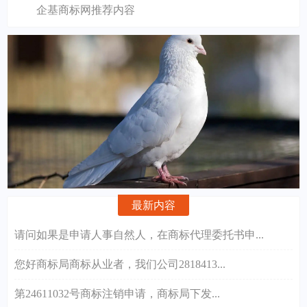
企基商标网推荐内容
最新内容
请问如果是申请人事自然人，在商标代理委托书申...
您好商标局商标从业者，我们公司2818413...
第24611032号商标注销申请，商标局下发...