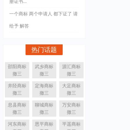
册证书...
一个商标 两个申请人 都下证了 请
给予 解答
热门话题
邵阳商标
武乡商标
源汇商标
撤三
撤三
撤三
井陉商标
定海商标
大足商标
撤三
撤三
撤三
息县商标
聊城商标
万安商标
撤三
撤三
撤三
河东商标
恩平商标
平遥商标