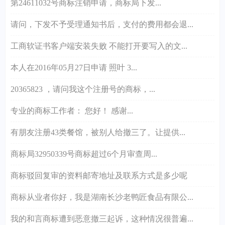
第24611032号商标注销申请，商标局下发...
请问，下发不予受理通知书后，支付的费用都会退...
工商软证书客户端安装失败 不能打开要写入的文...
本人在2016年05月27日申请 照叶 3...
20365823 ，请问我这个注册号的商标，...
专业的商标工作者： 您好！ 感谢...
有朋友注册43类餐馆，被别人给撤三了。让提供...
商标局32950339号商标超过6个月审查周...
商标驳回复审的资料邮寄地址及联系方式是多少呢
商标从业者你好，我是湖南长沙老鸭匠食品有限公...
我的和言商标遭到恶意撤三起诉，这种情况很普遍...