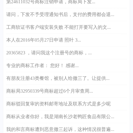
第24611032号商标注销申请，商标局下发...
请问，下发不予受理通知书后，支付的费用都会退...
工商软证书客户端安装失败 不能打开要写入的文...
本人在2016年05月27日申请 照叶 3...
20365823 ，请问我这个注册号的商标，...
专业的商标工作者： 您好！ 感谢...
有朋友注册43类餐馆，被别人给撤三了。让提供...
商标局32950339号商标超过6个月审查周...
商标驳回复审的资料邮寄地址及联系方式是多少呢
商标从业者你好，我是湖南长沙老鸭匠食品有限公...
我的和言商标遭到恶意撤三起诉，这种情况很普遍...