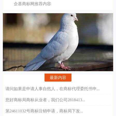
企基商标网推荐内容
最新内容
请问如果是申请人事自然人，在商标代理委托书申...
您好商标局商标从业者，我们公司2818413...
第24611032号商标注销申请，商标局下发...