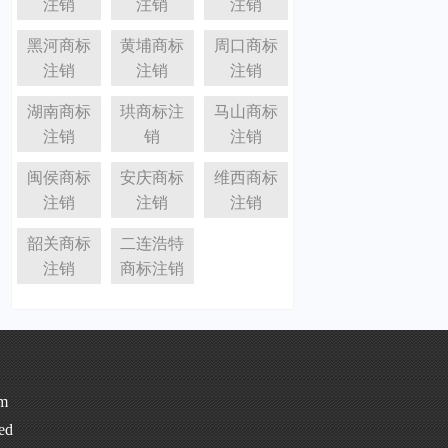
注销
注销
注销
黑河商标
黄埔商标
周口商标
注销
注销
注销
湖南商标
珙商标注
马山商标
注销
销
注销
闽侯商标
安庆商标
维西商标
注销
注销
注销
韶关商标
二连浩特
注销
商标注销
m
ed