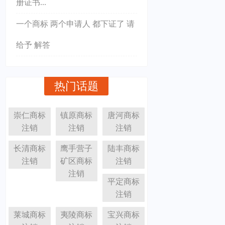
册证书...
一个商标 两个申请人 都下证了 请
给予 解答
热门话题
崇仁商标
镇原商标
唐河商标
注销
注销
注销
长清商标
鹰手营子
陆丰商标
注销
矿区商标
注销
注销
平定商标
注销
莱城商标
夷陵商标
宝兴商标