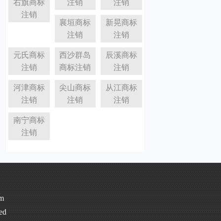
右旗商标
注销
注销
注销
襄垣商标
新晃商标
注销
注销
元氏商标
西沙群岛
辰溪商标
注销
商标注销
注销
河津商标
尖山商标
从江商标
注销
注销
注销
南宁商标
注销
m
ed