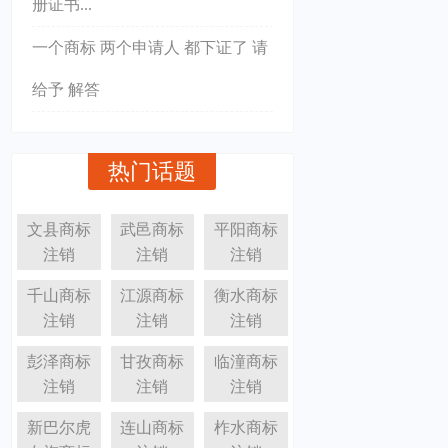
册证书...
一个商标 两个申请人 都下证了 请
给予 解答
热门话题
文县商标
武邑商标
平阳商标
注销
注销
注销
千山商标
江源商标
衡水商标
注销
注销
注销
彭泽商标
甘孜商标
临潼商标
注销
注销
注销
新巴尔虎
连山商标
柞水商标