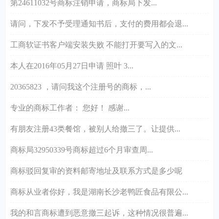
第24611032号商标注销申请，商标局下发...
请问，下发不予受理通知书后，支付的费用都会退...
工商软证书客户端安装失败 不能打开要写入的文...
本人在2016年05月27日申请 照叶 3...
20365823 ，请问我这个注册号的商标，...
专业的商标工作者： 您好！ 感谢...
有朋友注册43类餐馆，被别人给撤三了。让提供...
商标局32950339号商标超过6个月审查周...
商标驳回复审的资料邮寄地址及联系方式是多少呢
商标从业者你好，我是湖南长沙老鸭匠食品有限公...
我的和言商标遭到恶意撤三起诉，这种情况很普遍...