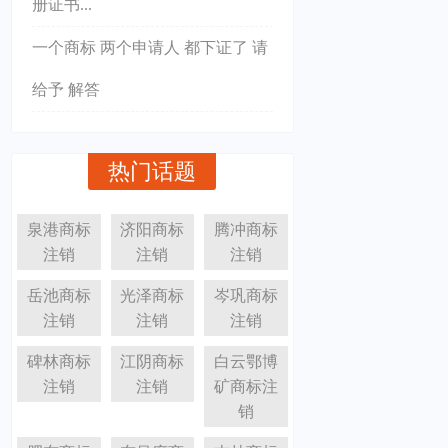
册证书...
一个商标 两个申请人 都下证了 请
给予 解答
热门话题
泉港商标
济阳商标
腾冲商标
注销
注销
注销
岳池商标
光泽商标
岑巩商标
注销
注销
注销
碑林商标
江阴商标
白云鄂博
注销
注销
矿商标注
销