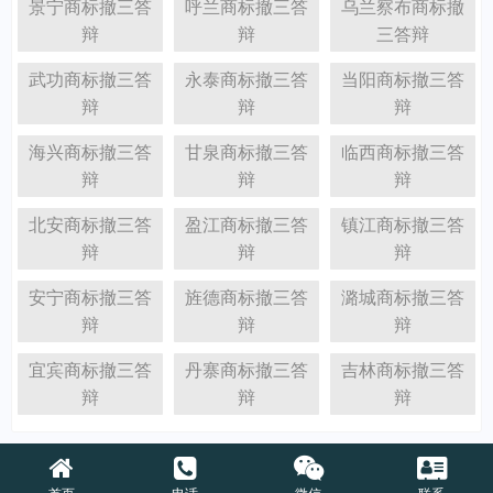
景宁商标撤三答
呼兰商标撤三答
乌兰察布商标撤
辩
辩
三答辩
武功商标撤三答
永泰商标撤三答
当阳商标撤三答
辩
辩
辩
海兴商标撤三答
甘泉商标撤三答
临西商标撤三答
辩
辩
辩
北安商标撤三答
盈江商标撤三答
镇江商标撤三答
辩
辩
辩
安宁商标撤三答
旌德商标撤三答
潞城商标撤三答
辩
辩
辩
宜宾商标撤三答
丹寨商标撤三答
吉林商标撤三答
辩
辩
辩