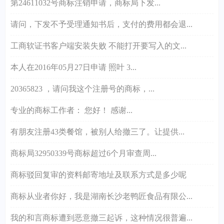
第24611032号商标注销申请，商标局下发...
请问，下发不予受理通知书后，支付的费用都会退...
工商软证书客户端安装失败 不能打开要写入的文...
本人在2016年05月27日申请 照叶 3...
20365823 ，请问我这个注册号的商标，...
专业的商标工作者： 您好！ 感谢...
有朋友注册43类餐馆，被别人给撤三了。让提供...
商标局32950339号商标超过6个月审查周...
商标驳回复审的资料邮寄地址及联系方式是多少呢
商标从业者你好，我是湖南长沙老鸭匠食品有限公...
我的和言商标遭到恶意撤三起诉，这种情况很普遍...