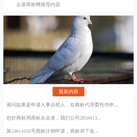
企基商标网推荐内容
最新内容
请问如果是申请人事自然人，在商标代理委托书申...
您好商标局商标从业者，我们公司2818413...
第24611032号商标注销申请，商标局下发...