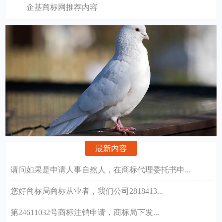
企基商标网推荐内容
最新内容
请问如果是申请人事自然人，在商标代理委托书申...
您好商标局商标从业者，我们公司2818413...
第24611032号商标注销申请，商标局下发...