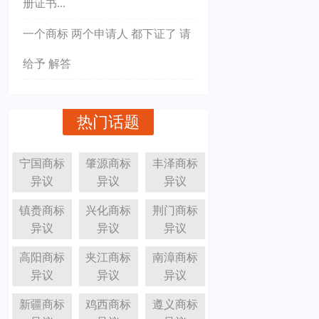
册证书...
一个商标 两个申请人 都下证了 请
给予 解答
热门话题
宁国商标
肇源商标
丰泽商标
异议
异议
异议
镇赉商标
兴化商标
荆门商标
异议
异议
异议
高阳商标
夹江商标
南漳商标
异议
异议
异议
新疆商标
鸡西商标
遵义商标